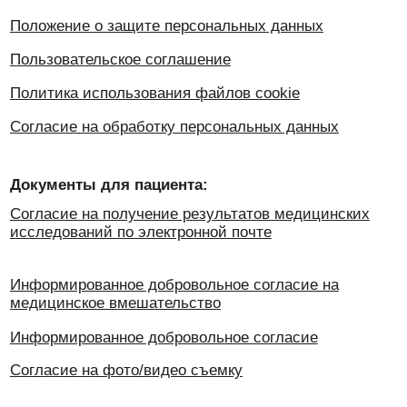
Согласие на фото/видео съемку
Дополнительно:
Возврат налога на лечение
Медецентр «Магнитки» не несет ответственности за возможные
негативные последствия, возникшие в результате
использования информации, размещенной на сайте
медцентрмагнитки.рф
Материалы, размещенные на данной странице, носят
информационный характер и предназначены для
образовательных целей. Посетители сайта не должны
использовать их в качестве медицинских рекомендаций.
Определение диагноза и выбор методики лечения остается
исключительной прерогативой вашего лечащего врача.
Имеются противопоказания. Необходима
консультация специалиста