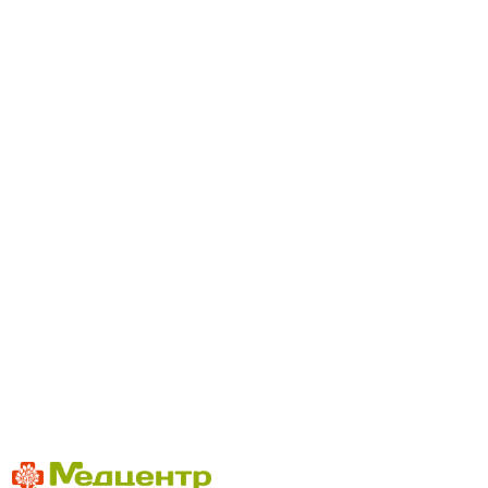
Детское отделение:
8(982)282-88-22
8(3519)41-28-88
Взрослое отделение:
8(982)318-22-88
8(3519)41-22-22
8(3519)41-22-41