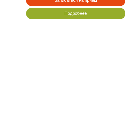
Гидромассаж. Жемчужная ванна
(Аэромассаж)
Записаться на прием
Подробнее