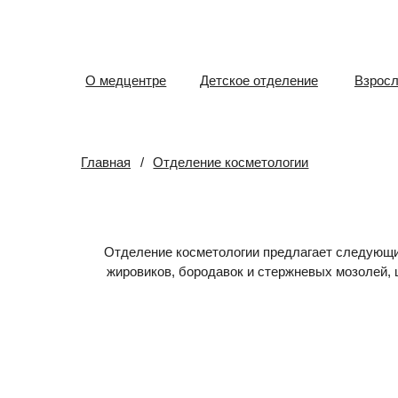
О медцентре
Детское отделение
Взрослое отд
Главная
/
Отделение косметологии
Отделение косметологии предлагает следующие услуги
жировиков, бородавок и стержневых мозолей, шугарин