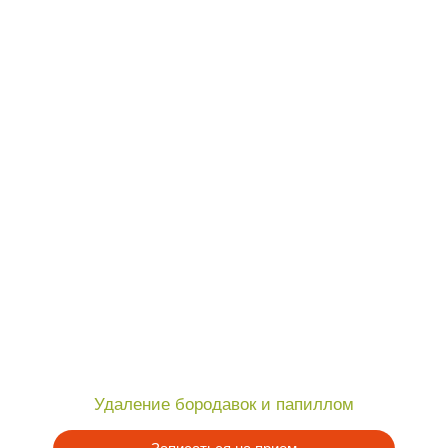
Удаление бородавок и папиллом
Шуг
Записаться на прием
Подробнее