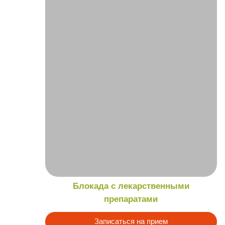
препаратами
Записаться на прием
Подробнее
Адрес:
г. Магнитогорск, ул. Советская, д. 195А
График работы:
Пн–Пт: 08:00–20:00
Сб–Вс: 08:00–17:00
Детское отделение:
8(982)282-88-22
8(3519)41-28-88