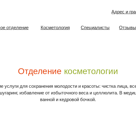
Адрес и график работы
еление
Косметология
Специалисты
Отзывы
Документ
Отделение
косметологии
 для сохранения молодости и красоты: чистка лица, всесезонный пилин
г, избавление от избыточного веса и целлюлита. В медицинском центре
ванной и кедровой бочкой.