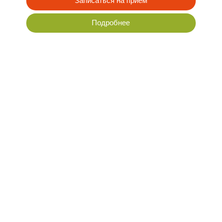
Акупунктурный лифтинг
с предварительным массажем
Записаться на прием
Подробнее