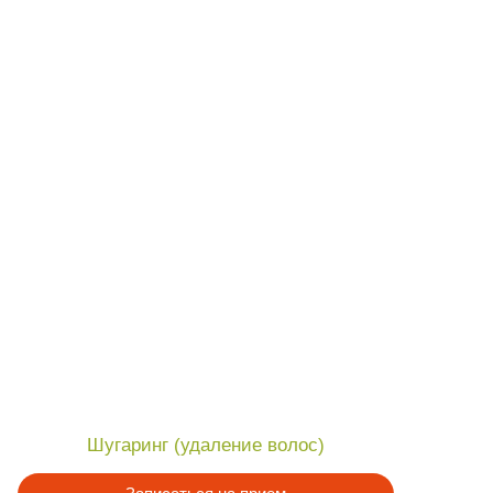
аринг (удаление волос)
Записаться на прием
Подробнее