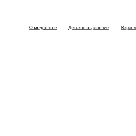
О медцентре
Детское отделение
Взрослое отд