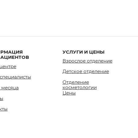
ИЯ
УСЛУГИ И ЦЕНЫ
ДОКУМЕ
НТОВ
Взрослое отделение
Основны
Сведения
Детское отделение
листы
Лицензия
Отделение
медицинс
косметологии
а
Цены
Условия,
предоста
услуг и 
Положени
платных 
Договор 
медицинс
Персона
Политика
защиты п
Положени
персонал
Политика