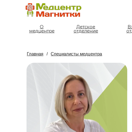
О
Детское
Взросло
медцентре
отделение
отделен
Главная
/
Специалисты медцентра
Ег
Офт
стаж
Обр
Пов