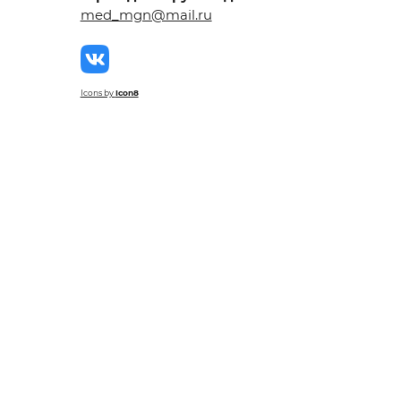
Материалы, размещенные на данной странице, носят информационны
для образовательных целей. Посетители сайта не должны использова
рекомендаций. Определение диагноза и выбор методики лечения ос
прерогативой вашего лечащего врача.
Медецентр «Магнитки» не несет ответственности за возможные негат
возникшие в результате использования информации, размещенной н