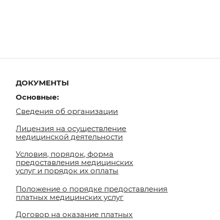
НТЫ
е:
 об организации
 на осуществление
кой деятельности
 порядок, форма
вления медицинских
порядок их оплаты
е о порядке предоставления
медицинских услуг
на оказание платных
ких услуг
льные данные:
 в отношении обработки и
ерсональных данных
е о защите
ьных данных
 использования