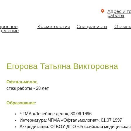
Адрес и график
работы
е
Косметология
Специалисты
Отзывы
Документ
ие
орова Татьяна Викторовна
альмолог,
 работы - 28 лет
азование:
ЧГМА «Лечебное дело», 30.06.1996
Интернатура: ЧГМА «Офтальмология», 01.07.1997
Аккредитация:
ФГБОУ ДПО «Российская медицинская академия непр
образования» «Офтальмология», 28.01.2025
ышение квалификации (переподготовка):