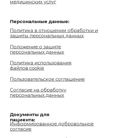
ookie
тельское соглашение
 на обработку
ьных данных
ты для
:
рованное добровольное
рованное добровольное
 на медицинское
ьство
 на получение результатов
ких исследований по
ной почте
 на фото/видео съемку
тельно:
налога на лечение