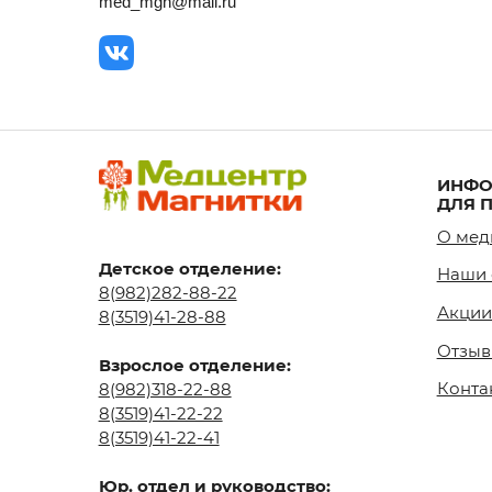
ИНФОРМАЦ
ДЛЯ ПАЦИЕ
О медцентре
Детское отделение:
Наши специа
8(982)282-88-22
Акции месяц
8(3519)41-28-88
Отзывы
Взрослое отделение:
Контакты
8(982)318-22-88
8(3519)41-22-22
8(3519)41-22-41
Юр. отдел и руководство:
med_mgn@mail.ru
Icons by
Icon8