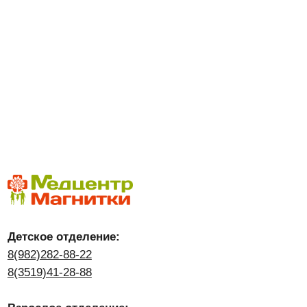
Детское отделение:
8(982)282-88-22
8(3519)41-28-88
Взрослое отделение:
8(982)318-22-88
8(3519)41-22-22
8(3519)41-22-41
Юр. отдел и руководство:
med_mgn@mail.ru