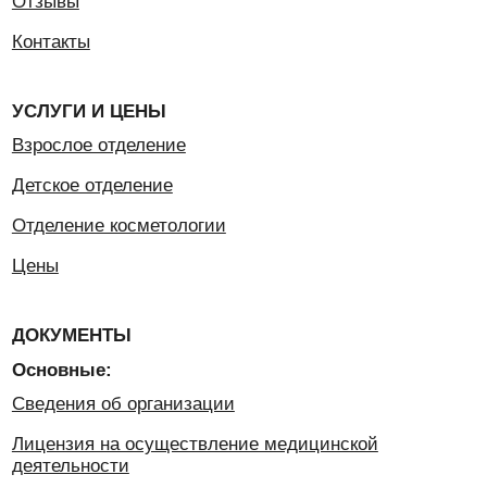
Основные:
Сведения об организации
Лицензия на осуществление медицинской
деятельности
Условия, порядок, форма предоставления
медицинских услуг и порядок их оплаты
Положение о порядке предоставления платных
медицинских услуг
Договор на оказание платных медицинских услуг
Персональные данные:
Политика в отношении обработки и защиты
персональных данных
Положение о защите персональных данных
Пользовательское соглашение