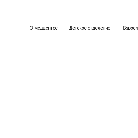
О медцентре
Детское отделение
Взрослое отд