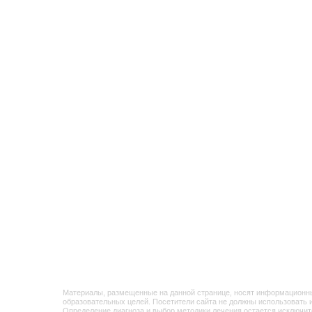
Материалы, размещенные на данной странице, носят информационный характе
образовательных целей. Посетители сайта не должны использовать их в качес
Определение диагноза и выбор методики лечения остается исключительной пр
Медецентр «Магнитки» не несет ответственности за возможные негативные пос
результате использования информации, размещенной на сайте медцентрмагни
Имеются прот