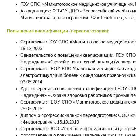
Министерства здравоохранения РФ «Лечебное дело», 24.06.2025
ышение квалификации (переподготовка):
Сертификат: ГОУ СПО «Магнитогорское медицинское училище им. П.
18.12.2003
Свидетельство о повышении квалификации: ГОУ СПО «Магнитогорско
Надеждина» «Скорой и неотложной помощи (усовершенствование)», 1
Сертификат: ГБОУ ВПО Уральская медицинская академия Минздрава
электростимуляция болевых синдромов позвоночника, суставов и во
03.05.2014
Удостоверение о повышении квалификации: ГБОУ СПО «Магнитогорск
Надеждина» «Охрана здоровья работников промышленных и других пр
Сертификат: ГБОУ СПО «Магнитогорское медицинское училище им. П
25.03.2015
Диплом о профессиональной переподготовке: ООО «Учебно-информ
«Физиотерапия», 15.10.2018
Сертификат: ООО «Учебно-информационный центр «ВКС» «Физиотера
Удостоверение о повышении квалификации: ООО «Центр Специализи
Ресурс» «Охрана здоровья работников промышленных и других предп
Сертификат: ООО «Центр Специализированного Образования «Проф-
25.03.2020
Сертификат: ООО «Технотон» «Физиотерапия», 30.12.2020