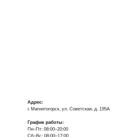
Адрес:
г. Магнитогорск, ул. Советская, д. 195А
График работы:
Пн–Пт: 08:00–20:00
Сб–Вс: 08:00–17:00
Детское отделение:
8(982)282-88-22
8(3519)41-28-88
Взрослое отделение:
8(982)318-22-88