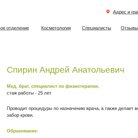
Адрес и график работы
еление
Косметология
Специалисты
Отзывы
Документ
ирин Андрей Анатольевич
. брат, специалист по физиотерапии,
 работы - 25 лет
одит процедуры по назначению врача, а также делает все виды инъек
р крови.
азование:
ГОУ СПО «Магнитогорское медицинское училище им. П.Ф. Надеждина»
Аккредитация: ФГБОУ ДПО «Всероссийский учебно-методический и 