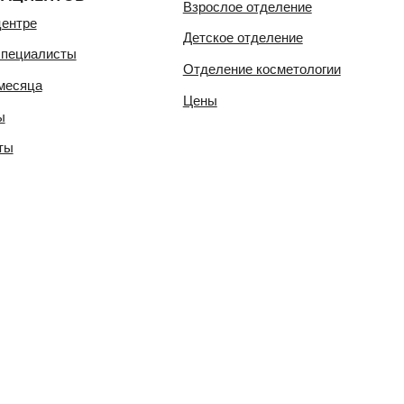
Договор н
услуг
Персона
Политика 
защиты пе
Положение
персональ
Политика 
cookie
Пользоват
Согласие 
данных
Докумен
пациента
Информиро
Информиро