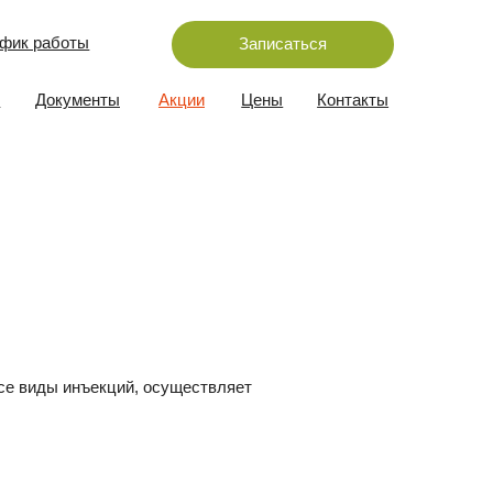
Записаться
ы
Акции
Цены
Контакты
ций, осуществляет
 «Лечебное дело», 01.03.1999
фармацевтическому образованию»