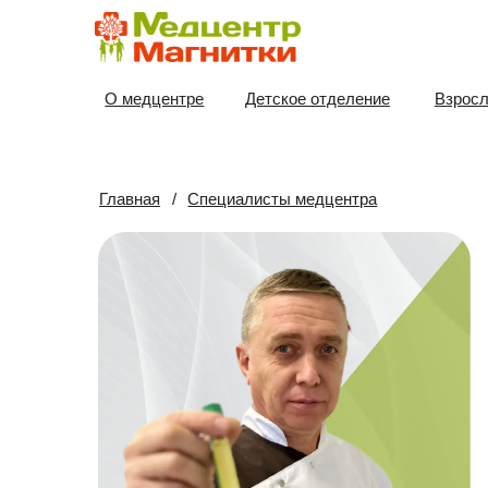
О медцентре
Детское отделение
Взрослое отд
Главная
/
Специалисты медцентра
Сп
Мед
стаж
Пров
забо
Обр