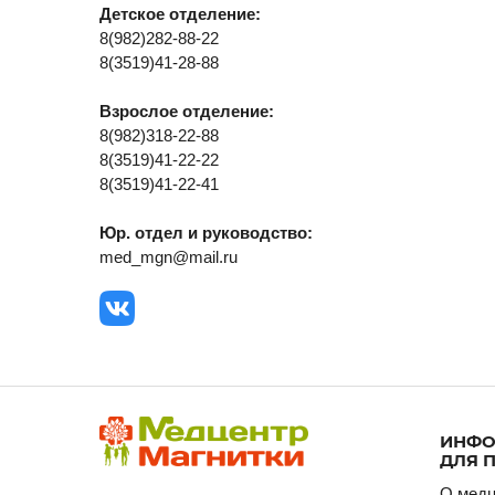
med_mgn@mail.ru
ИНФОРМАЦ
ДЛЯ ПАЦИЕ
О медцентре
Детское отделение:
Наши специал
8(982)282-88-22
Акции месяца
8(3519)41-28-88
Отзывы
Взрослое отделение:
Контакты
8(982)318-22-88
8(3519)41-22-22
8(3519)41-22-41
Юр. отдел и руководство:
med_mgn@mail.ru