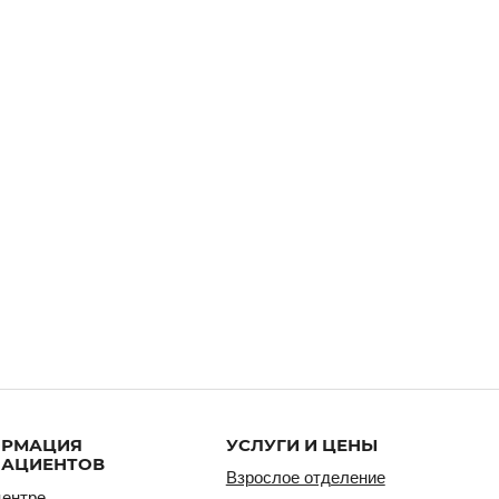
ИЯ
УСЛУГИ И ЦЕНЫ
ДОКУМЕ
НТОВ
Основны
Взрослое отделение
Сведения 
Детское отделение
исты
Лицензия 
Отделение косметологии
деятельно
Цены
Условия, 
предостав
порядок и
Положение
платных м
Договор н
услуг