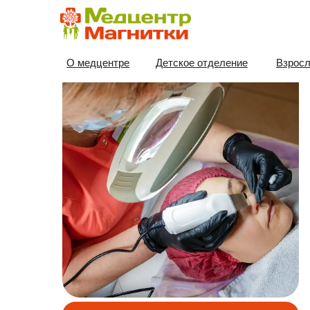
Ул
Гряз
О медцентре
Детское отделение
Взрослое отд
высо
косм
Подх
улуч
Записаться на прием