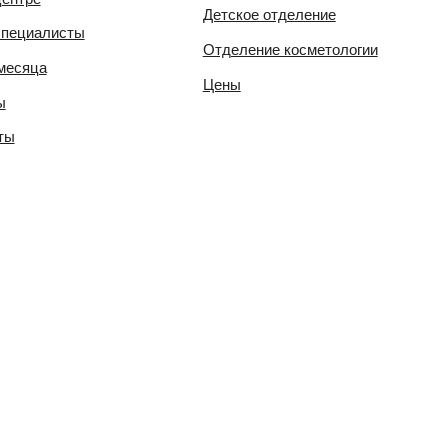
Персона
Политика 
защиты пе
Положение
персональ
Политика 
cookie
Пользоват
Согласие 
данных
Докумен
пациента
Информиро
Информиро
согласие 
Согласие 