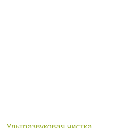
ьтразвуковая чистка
ь и жир из пор выбивается микропузырьками жидкости, образующимися
кочастотной звуковой волны. Все ненужное затем подбирает металлич
етолог периодически очищает.