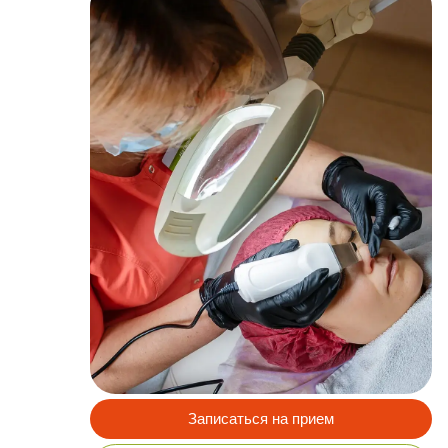
Подх
улуч
Записаться на прием
Узнать актуальное расписание и
записаться:
можно через форму
онлайн-записи
позвонив в
контакт-центр