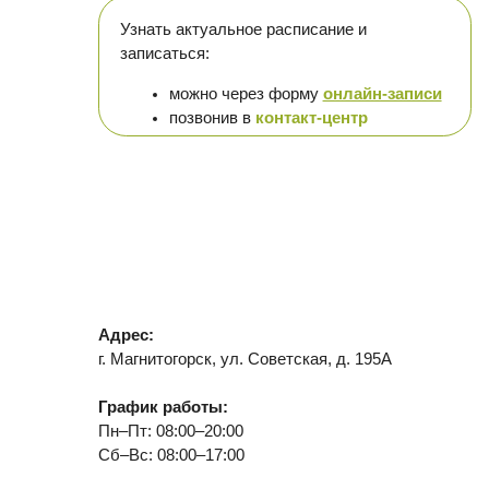
Адрес:
г. Магнитогорск, ул. Советская, д. 195А
График работы:
Пн–Пт: 08:00–20:00
Сб–Вс: 08:00–17:00
Детское отделение:
8(982)282-88-22
8(3519)41-28-88
Взрослое отделение:
8(982)318-22-88
8(3519)41-22-22
8(3519)41-22-41
Юр. отдел и руководство: