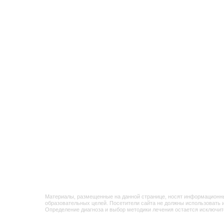
Материалы, размещенные на данной странице, носят информационный характе
образовательных целей. Посетители сайта не должны использовать их в качес
Определение диагноза и выбор методики лечения остается исключительной пр
Медецентр «Магнитки» не несет ответственности за возможные негативные пос
результате использования информации, размещенной на сайте медцентрмагни
Имеются прот