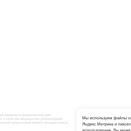
медицинск
почте
Согласие 
р и предназначены для
тве медицинских рекомендаций.
ерогативой вашего лечащего врача.
Дополни
Возврат на
ледствия, возникшие в
тки.рф
ивопоказания. Необходима консультация специалиста
Мы используем файлы coo
Яндекс.Метрика и пиксел
использования. Вы может