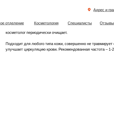
ьтразвуковая чистка
Адрес и график работы
ь и жир из пор выбивается микропузырьками жидкости, образующимися
еление
Косметология
Специалисты
Отзывы
Документ
кочастотной звуковой волны. Все ненужное затем подбирает металлич
етолог периодически очищает.
одит для любого типа кожи, совершенно не травмирует ее. Укрепляет 
шает циркуляцию крови. Рекомендованная частота – 1-2 раза в месяц.