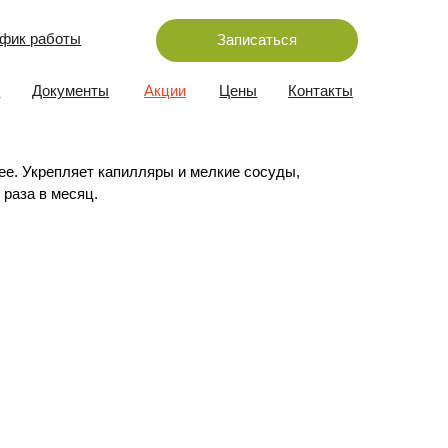
Записаться
 под воздействием
ы
Акции
Цены
Контакты
еская лопаточка, которую
капилляры и мелкие сосуды,